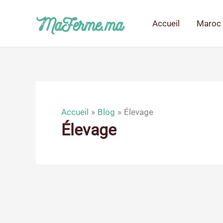
Aller
au
Accueil
Maroc 
contenu
Accueil
Blog
Élevage
Élevage