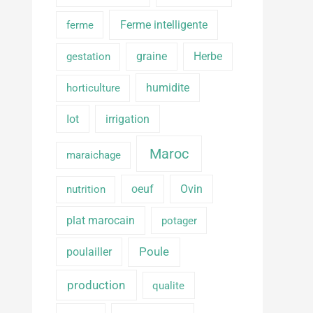
Ferme intelligente
ferme
graine
Herbe
gestation
humidite
horticulture
Iot
irrigation
Maroc
maraichage
oeuf
Ovin
nutrition
plat marocain
potager
poulailler
Poule
production
qualite