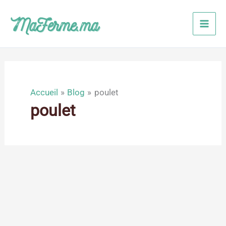
Aller
au
contenu
Accueil
Blog
poulet
poulet
Avr
1