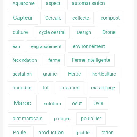
aspect
automatisation
Aquaponie
Capteur
Cereale
compost
collecte
culture
Drone
cycle oestral
Design
environnement
eau
engraissement
Ferme intelligente
fecondation
ferme
graine
Herbe
gestation
horticulture
humidite
Iot
irrigation
maraichage
Maroc
oeuf
Ovin
nutrition
plat marocain
poulailler
potager
production
Poule
ration
qualite