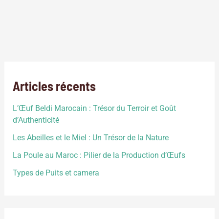
Elevage volaille au Maroc: est une activité économique
importante qui permet la production de viande, d’œufs et de
plumes.Le secteur est en constante croissance au Maroc,
avec des perspectives prometteuses pour les investisseurs et
les éleveurs.
Articles récents
L’Œuf Beldi Marocain : Trésor du Terroir et Goût
d’Authenticité
Les Abeilles et le Miel : Un Trésor de la Nature
La Poule au Maroc : Pilier de la Production d’Œufs
Types de Puits et camera