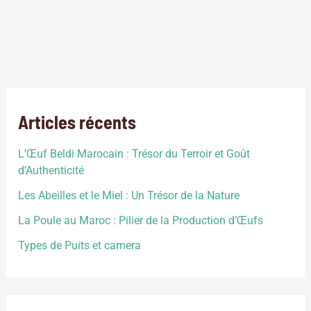
Elevage volaille au Maroc: est une activité économique
importante qui permet la production de viande, d’œufs et de
plumes.Le secteur est en constante croissance au Maroc,
avec des perspectives prometteuses pour les investisseurs et
les éleveurs.
Articles récents
L’Œuf Beldi Marocain : Trésor du Terroir et Goût
d’Authenticité
Les Abeilles et le Miel : Un Trésor de la Nature
La Poule au Maroc : Pilier de la Production d’Œufs
Types de Puits et camera