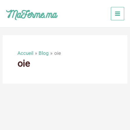
Aller
au
contenu
Accueil
Blog
oie
oie
Avr
1