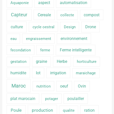
aspect
automatisation
Aquaponie
Capteur
Cereale
compost
collecte
culture
Drone
cycle oestral
Design
environnement
eau
engraissement
Ferme intelligente
fecondation
ferme
graine
Herbe
gestation
horticulture
humidite
Iot
irrigation
maraichage
Maroc
oeuf
Ovin
nutrition
plat marocain
poulailler
potager
production
Poule
ration
qualite