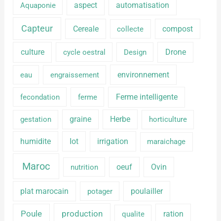
aspect
automatisation
Aquaponie
Capteur
Cereale
compost
collecte
culture
Drone
cycle oestral
Design
environnement
eau
engraissement
Ferme intelligente
fecondation
ferme
graine
Herbe
gestation
horticulture
humidite
Iot
irrigation
maraichage
Maroc
oeuf
Ovin
nutrition
plat marocain
poulailler
potager
production
Poule
ration
qualite