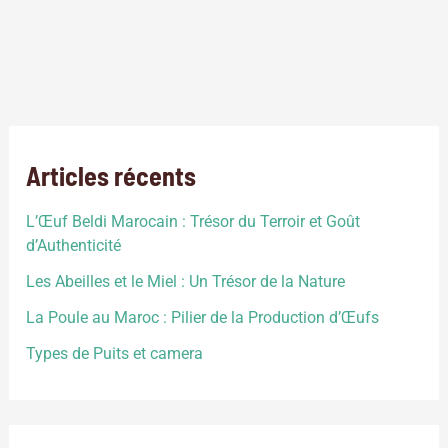
Elevage volaille au Maroc: est une activité économique
importante qui permet la production de viande, d’œufs et de
plumes.Le secteur est en constante croissance au Maroc,
avec des perspectives prometteuses pour les investisseurs et
les éleveurs.
Articles récents
L’Œuf Beldi Marocain : Trésor du Terroir et Goût
d’Authenticité
Les Abeilles et le Miel : Un Trésor de la Nature
La Poule au Maroc : Pilier de la Production d’Œufs
Types de Puits et camera