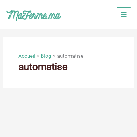
Aller
au
contenu
Accueil
Blog
automatise
automatise
Avr
1