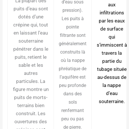
La plupart des
d’eau sous
aux
puits d’eau sont
pression).
infiltrations
dotés d’une
Les puits à
par les eaux
crépine qui, tout
pointe
de surface
en laissant l’eau
filtrante sont
qui
souterraine
généralement
s’immiscent à
pénétrer dans le
construits là
travers la
puits, retient le
où la nappe
partie du
sable et les
phréatique de
tubage située
autres
au-dessus de
l’aquifère est
particules. La
la nappe
peu profonde
figure montre un
d’eau
dans des
puits de morts-
souterraine.
sols
terrains bien
renfermant
construit. Les
peu ou pas
ouvertures des
de pierre.