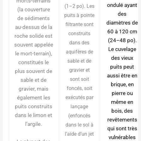
morts-terrains
ondulé ayant
(1–2 po). Les
(la couverture
des
puits à pointe
de sédiments
diamètres de
filtrante sont
au-dessus de la
60 à 120 cm
construits
roche solide est
(24–48 po).
dans des
souvent appelée
Le cuvelage
aquifères de
le mort-terrain),
des vieux
sable et de
constitués le
puits peut
gravier et
plus souvent de
aussi être en
sont soit
sable et de
brique, en
foncés, soit
gravier, mais
pierre ou
également les
exécutés par
même en
puits construits
lançage
bois, des
dans le limon et
(enfoncés
revêtements
l’argile.
dans le sol à
qui sont très
l’aide d’un jet
vulnérables