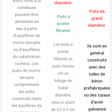
puits forés à la
diamètre
sondeuse
Puits de
peuvent être
Puits à
grand
alimentés en
pointe
diamètre
eau à partir
filtrante
d’aquifères de
morts-terrains
Les puits à
Ils sont en
ou d’aquifères
pointe
général
du substratum
filtrante ou
construits
rocheux. Les
puits foncés
avec des
puits de morts-
ont un
tuiles de
terrains
tubage de
béton
comprennent
préfabriquées
faible
les puits
ou des tuyaux
diamètre,
construits dans
d’acier
celui-ci allant
les aquifères de
galvanisé
de 2,5 à 5 cm