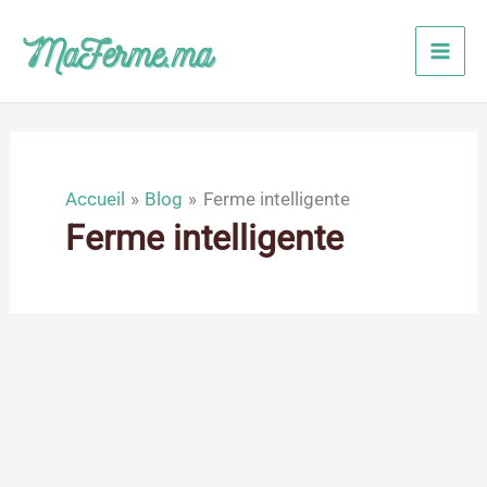
Aller
au
contenu
Accueil
Blog
Ferme intelligente
Ferme intelligente
Fév
22