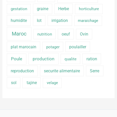
graine
Herbe
gestation
horticulture
humidite
Iot
irrigation
maraichage
Maroc
oeuf
Ovin
nutrition
plat marocain
poulailler
potager
production
Poule
ration
qualite
reproduction
securite alimentaire
Serre
sol
tajine
velage