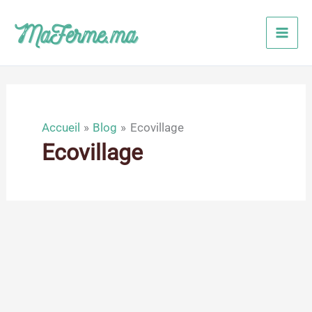
Aller
au
contenu
Accueil
Blog
Ecovillage
Ecovillage
Juin
11