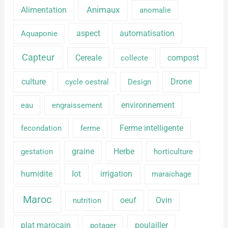
Alimentation
Animaux
anomalie
aspect
automatisation
Aquaponie
Capteur
Cereale
compost
collecte
culture
Drone
cycle oestral
Design
environnement
eau
engraissement
Ferme intelligente
fecondation
ferme
graine
Herbe
gestation
horticulture
humidite
Iot
irrigation
maraichage
Maroc
oeuf
Ovin
nutrition
plat marocain
poulailler
potager