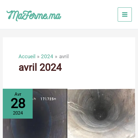
Aller
au
contenu
Accueil
2024
avril
avril 2024
Avr
28
2024