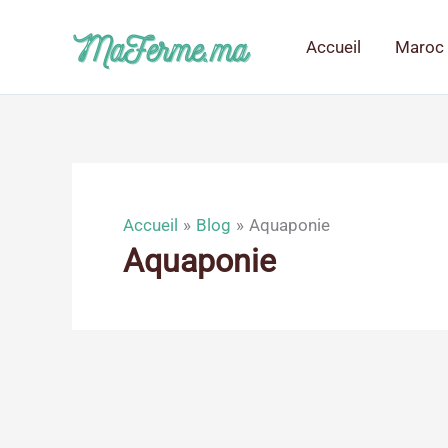
Aller
au
Accueil
Maroc 
contenu
Accueil
Blog
Aquaponie
Aquaponie