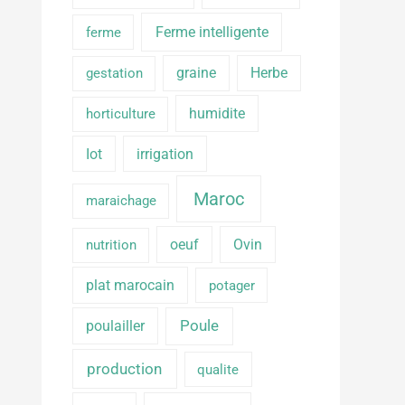
Ferme intelligente
ferme
graine
Herbe
gestation
humidite
horticulture
Iot
irrigation
Maroc
maraichage
oeuf
Ovin
nutrition
plat marocain
potager
poulailler
Poule
production
qualite