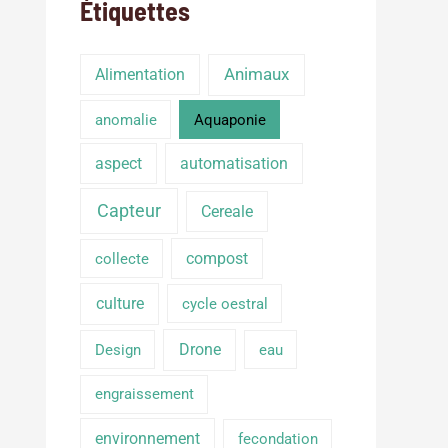
Étiquettes
Alimentation
Animaux
anomalie
Aquaponie
aspect
automatisation
Capteur
Cereale
compost
collecte
culture
cycle oestral
Drone
Design
eau
engraissement
environnement
fecondation