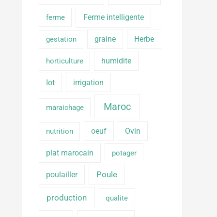
Ferme intelligente
ferme
graine
Herbe
gestation
humidite
horticulture
Iot
irrigation
Maroc
maraichage
oeuf
Ovin
nutrition
plat marocain
potager
poulailler
Poule
production
qualite