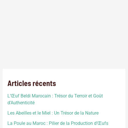
Herbe
,
holstein
,
indice coital
,
lactation
,
lait
,
limouzine
,
locale
,
luzerne
,
mais
,
Maroc
,
noir pie de meknes
,
oulmes
zaer
,
Paille
,
phaneroptique
,
pied de voeux
,
plat marocain
,
production laitiere
,
production viande
,
race
,
ration
,
reproduction
,
tajine
,
taureau
,
taurillon
,
tidili
,
torteau
,
traite
,
vache
,
veau
,
velage
,
zebu
Elevage bovin au Maroc: c’est une des principales filières du
secteur agricole, lequel joue un rôle socio-économique de
premier plan, avec une production de viande et de lait en
constante augmentation.
Articles récents
L’Œuf Beldi Marocain : Trésor du Terroir et Goût
d’Authenticité
Les Abeilles et le Miel : Un Trésor de la Nature
La Poule au Maroc : Pilier de la Production d’Œufs