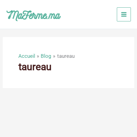
Aller
au
contenu
Accueil
Blog
taureau
taureau
Fév
22