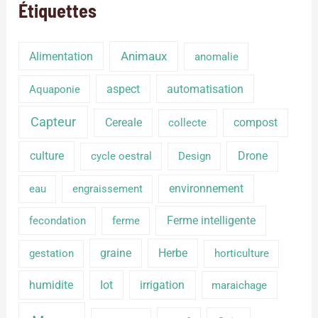
Étiquettes
Alimentation
Animaux
anomalie
aspect
automatisation
Aquaponie
Capteur
Cereale
compost
collecte
culture
Drone
cycle oestral
Design
environnement
eau
engraissement
Ferme intelligente
fecondation
ferme
graine
Herbe
gestation
horticulture
humidite
Iot
irrigation
maraichage