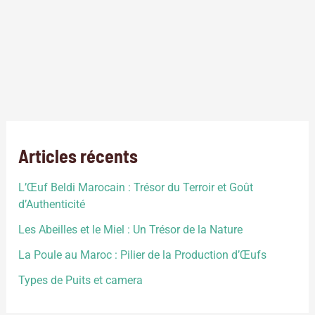
Elevage ovin au Maroc: est une activité économique
importante au Maroc qui est pratiquée par de nombreux
agriculteurs dans les zones rurales du pays.L’industrie de la
viande ovine a connu une croissance importante ces
dernières années grâce à des initiatives visant à améliorer la
qualité de la viande, à augmenter la productivité et à
moderniser […]
Articles récents
L’Œuf Beldi Marocain : Trésor du Terroir et Goût
d’Authenticité
Les Abeilles et le Miel : Un Trésor de la Nature
La Poule au Maroc : Pilier de la Production d’Œufs
Types de Puits et camera