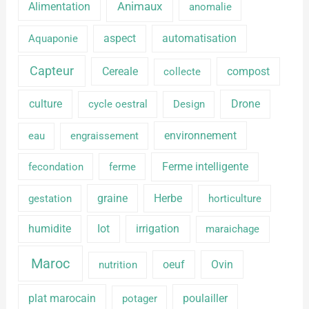
Alimentation
Animaux
anomalie
aspect
automatisation
Aquaponie
Capteur
Cereale
compost
collecte
culture
Drone
cycle oestral
Design
environnement
eau
engraissement
Ferme intelligente
fecondation
ferme
graine
Herbe
gestation
horticulture
humidite
Iot
irrigation
maraichage
Maroc
oeuf
Ovin
nutrition
plat marocain
poulailler
potager