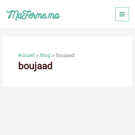
Aller
au
contenu
Accueil
Blog
boujaad
boujaad
Fév
26