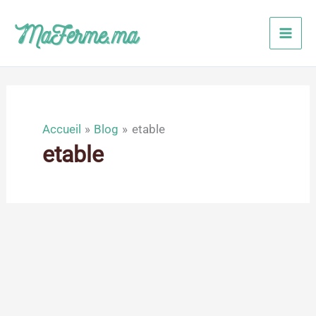
Aller
au
contenu
Accueil
Blog
etable
etable
Juil
26