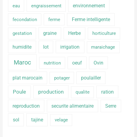
environnement
eau
engraissement
Ferme intelligente
fecondation
ferme
graine
Herbe
gestation
horticulture
humidite
Iot
irrigation
maraichage
Maroc
oeuf
Ovin
nutrition
plat marocain
poulailler
potager
production
Poule
ration
qualite
reproduction
securite alimentaire
Serre
sol
tajine
velage