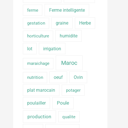
Ferme intelligente
ferme
graine
Herbe
gestation
humidite
horticulture
Iot
irrigation
Maroc
maraichage
oeuf
Ovin
nutrition
plat marocain
potager
poulailler
Poule
production
qualite