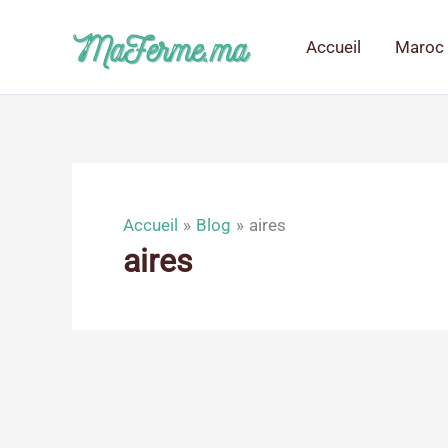
Aller
au
Accueil
Maroc 
contenu
Accueil
Blog
aires
aires