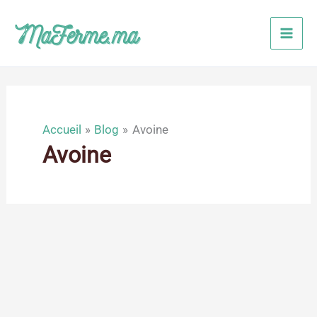
Aller
au
contenu
Accueil
Blog
Avoine
Avoine
Nov
13