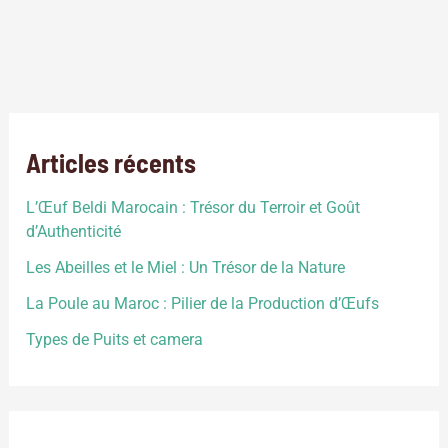
depuis des temps. Ces animaux dits de ferme sont des
animaux utilisés principalement pour aider l’homme, que ce
soit pour le nourrir ou pour l’aider dans diverses tâches. On
les classe ainsi en cinq catégories : les animaux de
production de viande, les animaux laitiers, les […]
Articles récents
L’Œuf Beldi Marocain : Trésor du Terroir et Goût
d’Authenticité
Les Abeilles et le Miel : Un Trésor de la Nature
La Poule au Maroc : Pilier de la Production d’Œufs
Types de Puits et camera