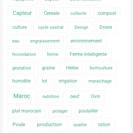
Capteur
Cereale
compost
collecte
culture
Drone
cycle oestral
Design
environnement
eau
engraissement
Ferme intelligente
fecondation
ferme
graine
Herbe
gestation
horticulture
humidite
Iot
irrigation
maraichage
Maroc
oeuf
Ovin
nutrition
plat marocain
poulailler
potager
production
Poule
ration
qualite