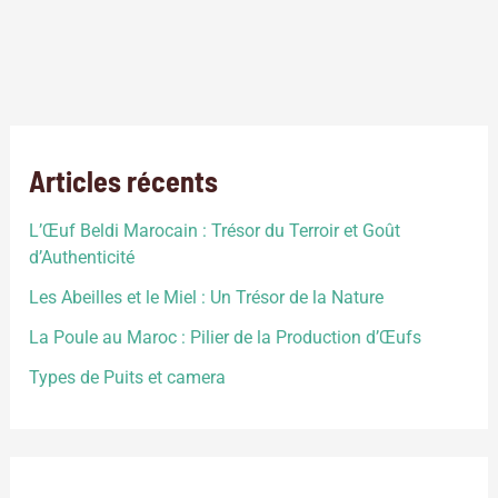
depuis des temps. Ces animaux dits de ferme sont des
animaux utilisés principalement pour aider l’homme, que ce
soit pour le nourrir ou pour l’aider dans diverses tâches. On
les classe ainsi en cinq catégories : les animaux de
production de viande, les animaux laitiers, les […]
Articles récents
L’Œuf Beldi Marocain : Trésor du Terroir et Goût
d’Authenticité
Les Abeilles et le Miel : Un Trésor de la Nature
La Poule au Maroc : Pilier de la Production d’Œufs
Types de Puits et camera