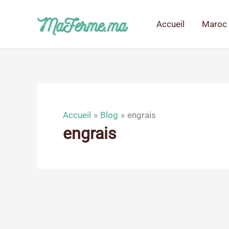
Aller
au
Accueil
Maroc 
contenu
Accueil
Blog
engrais
engrais