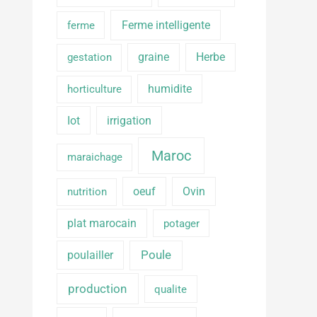
Ferme intelligente
ferme
graine
Herbe
gestation
humidite
horticulture
Iot
irrigation
Maroc
maraichage
oeuf
Ovin
nutrition
plat marocain
potager
poulailler
Poule
production
qualite