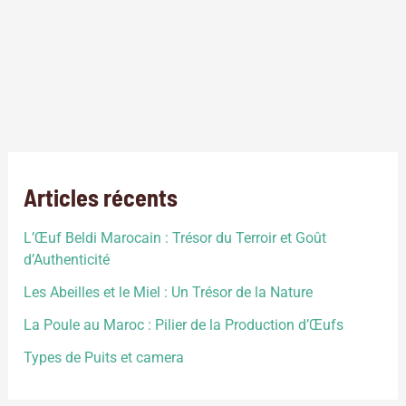
L’agriculture, l’une des pierres angulaires de la civilisation
humaine depuis des millénaires, revêt de nombreuses
facettes à travers le monde. Cette diversité de pratiques
agricoles est le reflet des différentes cultures, des besoins
environnementaux et des avancées technologiques propres
à chaque région. Dans cette exploration des différents types
d’agriculture, nous plongerons dans un univers où […]
Articles récents
L’Œuf Beldi Marocain : Trésor du Terroir et Goût
d’Authenticité
Les Abeilles et le Miel : Un Trésor de la Nature
La Poule au Maroc : Pilier de la Production d’Œufs
Types de Puits et camera