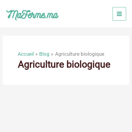
Aller
au
contenu
Accueil
Blog
Agriculture biologique
Agriculture biologique
Sep
26