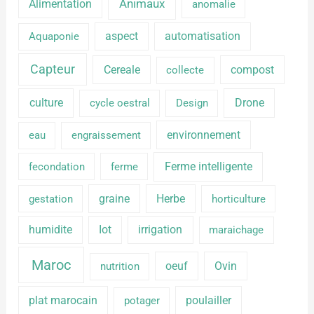
Alimentation
Animaux
anomalie
aspect
automatisation
Aquaponie
Capteur
Cereale
compost
collecte
culture
Drone
cycle oestral
Design
environnement
eau
engraissement
Ferme intelligente
fecondation
ferme
graine
Herbe
gestation
horticulture
humidite
Iot
irrigation
maraichage
Maroc
oeuf
Ovin
nutrition
plat marocain
poulailler
potager