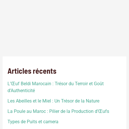
alimentaire
,
sol
,
urbains
L’agriculture, l’une des pierres angulaires de la civilisation
humaine depuis des millénaires, revêt de nombreuses
facettes à travers le monde. Cette diversité de pratiques
agricoles est le reflet des différentes cultures, des besoins
environnementaux et des avancées technologiques propres
à chaque région. Dans cette exploration des différents types
d’agriculture, nous plongerons dans un univers où […]
Articles récents
L’Œuf Beldi Marocain : Trésor du Terroir et Goût
d’Authenticité
Les Abeilles et le Miel : Un Trésor de la Nature
La Poule au Maroc : Pilier de la Production d’Œufs
Types de Puits et camera