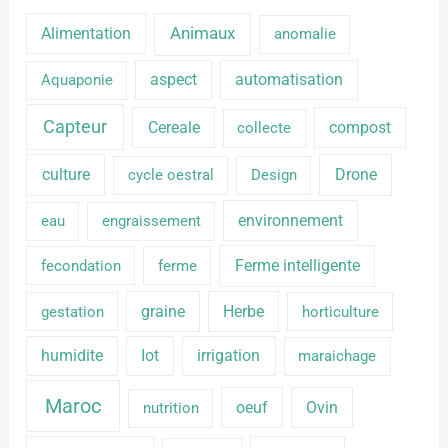
Alimentation
Animaux
anomalie
aspect
automatisation
Aquaponie
Capteur
Cereale
compost
collecte
culture
Drone
cycle oestral
Design
environnement
eau
engraissement
Ferme intelligente
fecondation
ferme
graine
Herbe
gestation
horticulture
humidite
Iot
irrigation
maraichage
Maroc
oeuf
Ovin
nutrition