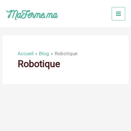
Aller
au
contenu
Accueil
Blog
Robotique
Robotique
Mar
13