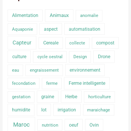
Alimentation
Animaux
anomalie
aspect
automatisation
Aquaponie
Capteur
Cereale
compost
collecte
culture
Drone
cycle oestral
Design
environnement
eau
engraissement
Ferme intelligente
fecondation
ferme
graine
Herbe
gestation
horticulture
humidite
Iot
irrigation
maraichage
Maroc
oeuf
Ovin
nutrition