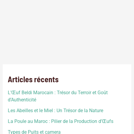
Ferme intelligente au Maroc!
Connecté jusqu’a notre assiette 1
Agriculture
,
Ferme intelligente
,
Technologie agricole
/
Big
data
,
Drone
,
Ferme intelligente et outils
,
Iot
,
Maroc
,
Robotique
,
Système de géo positionnement
Articles récents
L’Œuf Beldi Marocain : Trésor du Terroir et Goût
d’Authenticité
Les Abeilles et le Miel : Un Trésor de la Nature
La Poule au Maroc : Pilier de la Production d’Œufs
Types de Puits et camera