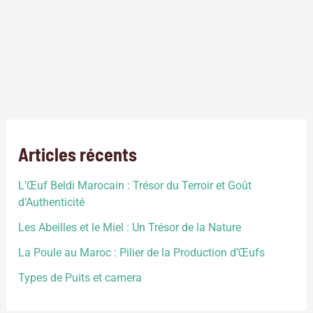
L’agriculture verticale, également connue sous le nom de
ferme verticale ou d’agriculture en milieu clos, est une
approche novatrice de la production alimentaire qui vise à
cultiver des plantes dans des structures verticales, plutôt que
sur des terres agricoles traditionnelles. Cette méthode
révolutionnaire a émergé en réponse aux défis mondiaux tels
que l’urbanisation croissante, la […]
Articles récents
L’Œuf Beldi Marocain : Trésor du Terroir et Goût
d’Authenticité
Les Abeilles et le Miel : Un Trésor de la Nature
La Poule au Maroc : Pilier de la Production d’Œufs
Types de Puits et camera