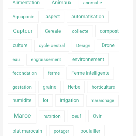
Alimentation
Animaux
anomalie
aspect
automatisation
Aquaponie
Capteur
Cereale
compost
collecte
culture
Drone
cycle oestral
Design
environnement
eau
engraissement
Ferme intelligente
fecondation
ferme
graine
Herbe
gestation
horticulture
humidite
Iot
irrigation
maraichage
Maroc
oeuf
Ovin
nutrition
plat marocain
poulailler
potager