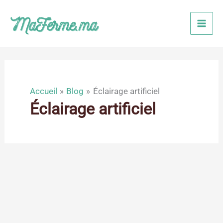
Aller
au
contenu
Accueil
Blog
Éclairage artificiel
Éclairage artificiel
Juil
19