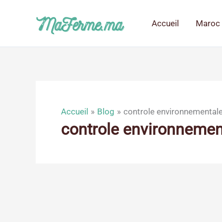
Aller
au
Accueil
Maroc 
contenu
Accueil
Blog
controle environnemental
controle environnemen