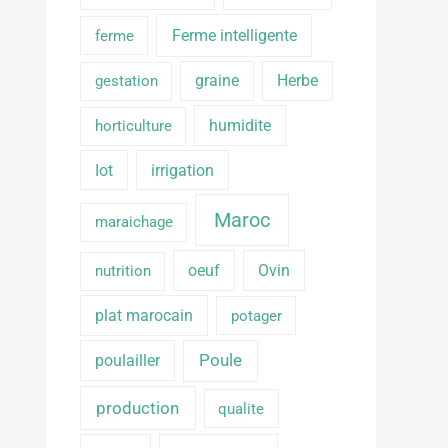
Ferme intelligente
ferme
graine
Herbe
gestation
humidite
horticulture
Iot
irrigation
Maroc
maraichage
oeuf
Ovin
nutrition
plat marocain
potager
poulailler
Poule
production
qualite