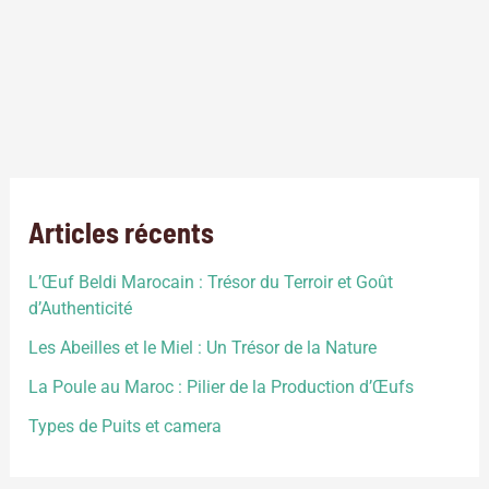
L’horticulture ne cesse d’intéresser! Avant même de débuter,
plusieurs se voient déjà dans leur jardin ou dans leurs serres
en train de récolter les fruits, les légumes ou fleur de leur
labeur! Il est possible de réussir en horticulture, mais
certaines manières et conditions doivent être respectées afin
que la future plantation devienne prospère et […]
Articles récents
L’Œuf Beldi Marocain : Trésor du Terroir et Goût
d’Authenticité
Les Abeilles et le Miel : Un Trésor de la Nature
La Poule au Maroc : Pilier de la Production d’Œufs
Types de Puits et camera