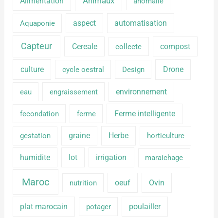
Alimentation
Animaux
anomalie
aspect
automatisation
Aquaponie
Capteur
Cereale
compost
collecte
culture
Drone
cycle oestral
Design
environnement
eau
engraissement
Ferme intelligente
fecondation
ferme
graine
Herbe
gestation
horticulture
humidite
Iot
irrigation
maraichage
Maroc
oeuf
Ovin
nutrition
plat marocain
poulailler
potager