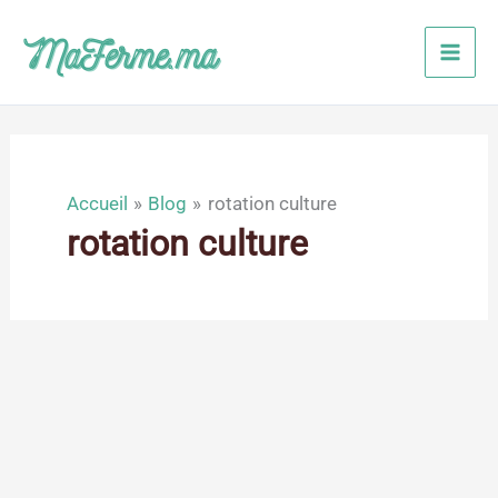
Aller
au
contenu
Accueil
Blog
rotation culture
rotation culture
Sep
28