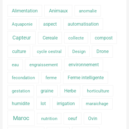
Alimentation
Animaux
anomalie
aspect
automatisation
Aquaponie
Capteur
Cereale
compost
collecte
culture
Drone
cycle oestral
Design
environnement
eau
engraissement
Ferme intelligente
fecondation
ferme
graine
Herbe
gestation
horticulture
humidite
Iot
irrigation
maraichage
Maroc
oeuf
Ovin
nutrition