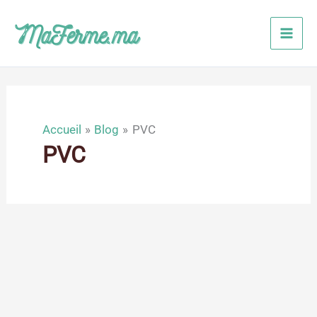
Aller
au
contenu
Accueil
Blog
PVC
PVC
Fév
4