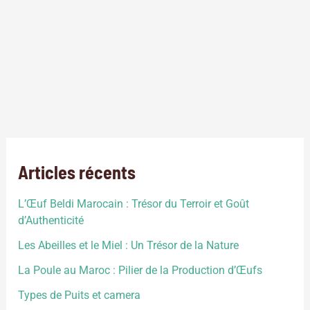
Matériaux bâche
,
Matériaux serre
,
Matériaux structure
,
Matériaux vitrage
,
Polycarbonate alvéolaire
,
Polycarbonate transparent
,
PVC
,
Serre bambou
,
Verre
hoticole
,
Verre trempé
Vous avez envie d’installer une serre!Mais comment faire le
bon choix? Quels matériaux conviendront le mieux au bien
être de vos plantes? Nous allons essayer de vous aider à y
voir plus clair.
Articles récents
L’Œuf Beldi Marocain : Trésor du Terroir et Goût
d’Authenticité
Les Abeilles et le Miel : Un Trésor de la Nature
La Poule au Maroc : Pilier de la Production d’Œufs
Types de Puits et camera