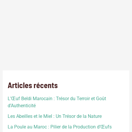
qualite
,
reduction de risque
,
source d'eau
,
technologiedestion d'eau
,
tubulure
Au Maroc, les puits occupent une place centrale dans le
secteur agricole, offrant une solution cruciale face à la rareté
des précipitations et aux défis hydriques. Ces structures
souterraines, utilisées pour l’irrigation et l’approvisionnement
en eau potable, contribuent significativement à la
productivité agricole et à la résilience face aux conditions
climatiques arides. La variété géologique […]
Articles récents
L’Œuf Beldi Marocain : Trésor du Terroir et Goût
d’Authenticité
Les Abeilles et le Miel : Un Trésor de la Nature
La Poule au Maroc : Pilier de la Production d’Œufs