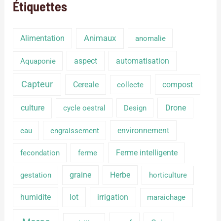
Étiquettes
Alimentation
Animaux
anomalie
aspect
automatisation
Aquaponie
Capteur
Cereale
compost
collecte
culture
Drone
cycle oestral
Design
environnement
eau
engraissement
Ferme intelligente
fecondation
ferme
graine
Herbe
gestation
horticulture
humidite
Iot
irrigation
maraichage