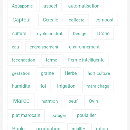
aspect
automatisation
Aquaponie
Capteur
Cereale
compost
collecte
culture
Drone
cycle oestral
Design
environnement
eau
engraissement
Ferme intelligente
fecondation
ferme
graine
Herbe
gestation
horticulture
humidite
Iot
irrigation
maraichage
Maroc
oeuf
Ovin
nutrition
plat marocain
poulailler
potager
production
Poule
ration
qualite