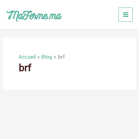
Aller
au
contenu
Accueil
Blog
brf
brf
Août
15