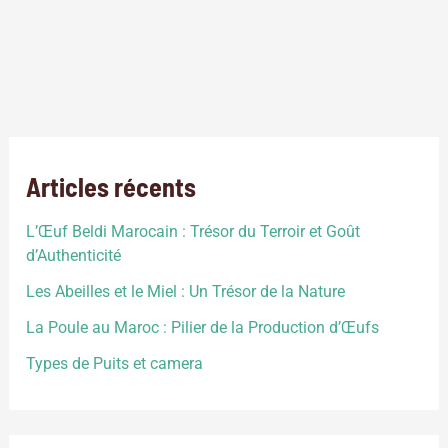
L’application de permaculture vise à s’inspirer de la nature
pour développer des systèmes agricoles en synergie, basés
sur la diversité des cultures, leur résilience et leur productivité
naturelle. L’objectif étant de produire un environnement
harmonieux, résilient, productif et durable.
Articles récents
L’Œuf Beldi Marocain : Trésor du Terroir et Goût
d’Authenticité
Les Abeilles et le Miel : Un Trésor de la Nature
La Poule au Maroc : Pilier de la Production d’Œufs
Types de Puits et camera