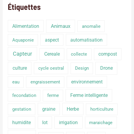
Étiquettes
Alimentation
Animaux
anomalie
aspect
automatisation
Aquaponie
Capteur
Cereale
compost
collecte
culture
Drone
cycle oestral
Design
environnement
eau
engraissement
Ferme intelligente
fecondation
ferme
graine
Herbe
gestation
horticulture
humidite
Iot
irrigation
maraichage