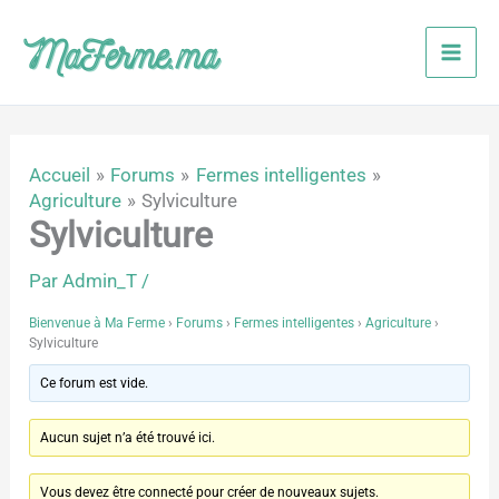
Aller
au
contenu
Accueil
Forums
Fermes intelligentes
Agriculture
Sylviculture
Sylviculture
Par
Admin_T
/
Bienvenue à Ma Ferme
›
Forums
›
Fermes intelligentes
›
Agriculture
›
Sylviculture
Ce forum est vide.
Aucun sujet n’a été trouvé ici.
Vous devez être connecté pour créer de nouveaux sujets.