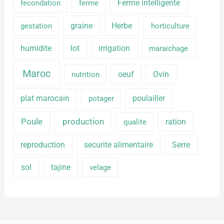
Ferme intelligente
fecondation
ferme
graine
Herbe
gestation
horticulture
humidite
Iot
irrigation
maraichage
Maroc
oeuf
Ovin
nutrition
plat marocain
poulailler
potager
production
Poule
ration
qualite
reproduction
securite alimentaire
Serre
sol
tajine
velage