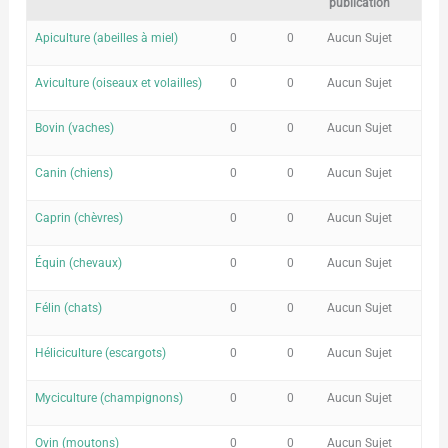
publication
Apiculture (abeilles à miel)
0
0
Aucun Sujet
Aviculture (oiseaux et volailles)
0
0
Aucun Sujet
Bovin (vaches)
0
0
Aucun Sujet
Canin (chiens)
0
0
Aucun Sujet
Caprin (chèvres)
0
0
Aucun Sujet
Équin (chevaux)
0
0
Aucun Sujet
Félin (chats)
0
0
Aucun Sujet
Héliciculture (escargots)
0
0
Aucun Sujet
Myciculture (champignons)
0
0
Aucun Sujet
Ovin (moutons)
0
0
Aucun Sujet