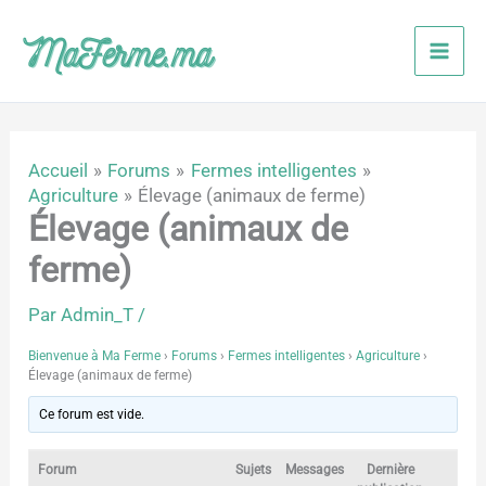
Aller
au
contenu
Accueil
Forums
Fermes intelligentes
Agriculture
Élevage (animaux de ferme)
Élevage (animaux de
ferme)
Par
Admin_T
/
Bienvenue à Ma Ferme
›
Forums
›
Fermes intelligentes
›
Agriculture
›
Élevage (animaux de ferme)
Ce forum est vide.
Forum
Sujets
Messages
Dernière