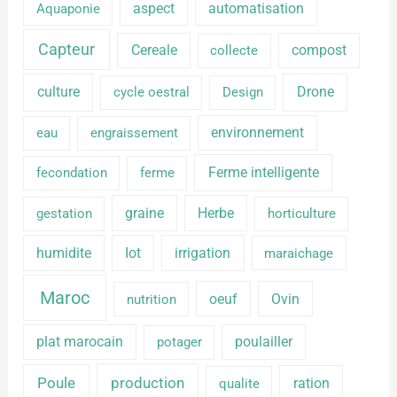
aspect
automatisation
Aquaponie
Capteur
Cereale
compost
collecte
culture
Drone
cycle oestral
Design
environnement
eau
engraissement
Ferme intelligente
fecondation
ferme
graine
Herbe
gestation
horticulture
humidite
Iot
irrigation
maraichage
Maroc
oeuf
Ovin
nutrition
plat marocain
poulailler
potager
production
Poule
ration
qualite